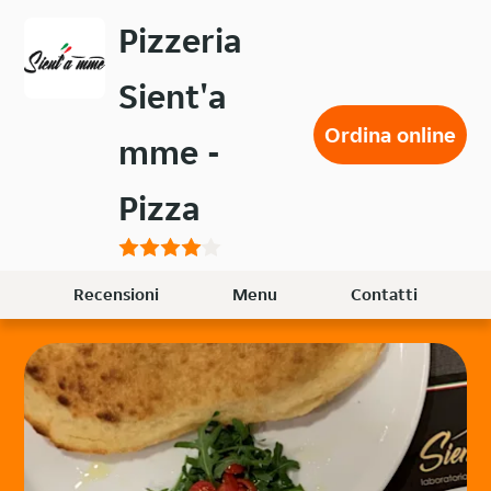
Passa
Pizzeria
al
contenuto
Sient'a
principale
Ordina online
mme -
Pizza
Recensioni
Menu
Contatti