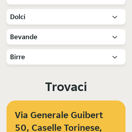
Dolci
Bevande
Birre
Trovaci
Via Generale Guibert
50, Caselle Torinese,